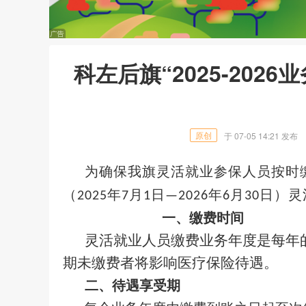
科左后旗“2025-20
原创
于
07-05 14:21
发布
为确保我旗灵活就业参保人员按时
（
年
月
日
年
月
日）灵
202
5
7
1
—202
6
6
30
一、缴费时间
灵活就业人员
缴费业务年度是每年
期未缴费者将
影响医疗保险待遇
。
二、待遇享受期