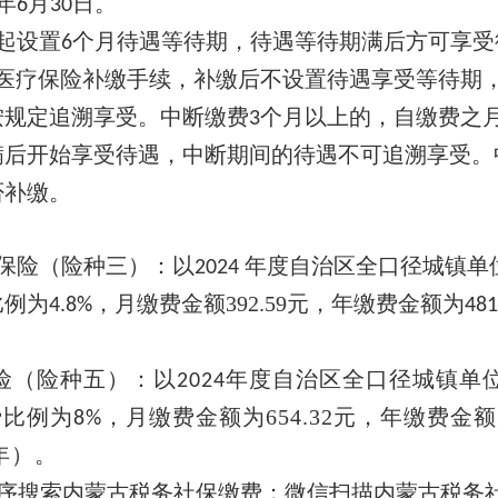
年
月
日。
6
30
起设置
个月待遇等待期，待遇等待期满后方可享受
6
医疗保险补缴手续，补缴后不设置待遇享受等待期
按规定追溯享受。中断缴费
个月以上的，自缴费之
3
满后开始享受待遇，中断期间的待遇不可追溯享受。
否补缴。
保险（险种三）：以
年度自治区全口径城镇单
202
4
比例为
，月缴费金额
392.59元，年缴费金额为
4.8%
481
险（险种五）：以
年度自治区全口径城镇单
202
4
费比例为
，月缴费金额为
654.32元，年缴费金
8%
年）。
序搜索内蒙古税务社保缴费；微信扫描内蒙古税务