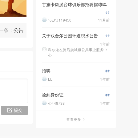
甘旗卡康溪台球俱乐部招聘摆球🎱
##
ᠣᠷᠭᠢᠯ119450
11月前
一条：
公告
关于双合尔公园环道积水公告
##
1年前
科尔沁左翼后旗城镇公共事业服务中
心
招聘
##
LL
1年前
捡到身份证
##
心448738
1年前
提交
查看更多