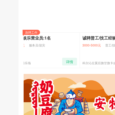
（二）蒙速办：蒙速办内找到五险一
五、业务咨询电话
急聘工作
诚聘普工/技工经验不限
税务部门业务咨询电话：
诚聘美
0475-23713
3000-5000元
普工/技工
2000-3
医保窗口业务咨询电话：
0475-2371329
详情
详情
科尔沁左翼后旗甘旗卡成新集装箱制造厂
洗脸熊