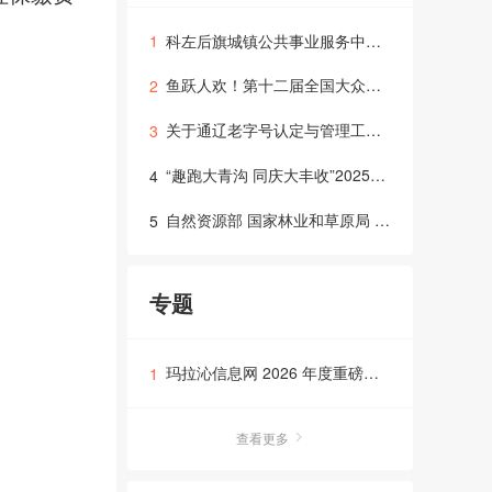
科左后旗城镇公共事业服务中心开展“元宵联合防火 守护万家安宁”活动
1
鱼跃人欢！第十二届全国大众冰雪季暨通辽市第三届冬捕节在科左后旗举行
2
关于通辽老字号认定与管理工作的通知
3
“趣跑大青沟 同庆大丰收”2025年第八届科尔沁运动大会科左后旗站全民趣跑活动报名
4
自然资源部 国家林业和草原局 通报2025年一季度18个破坏耕地、毁林毁草典型问题
5
专题
玛拉沁信息网 2026 年度重磅策划“暗号行动”生意难做？那是你没对上“暗号”！
1
查看更多