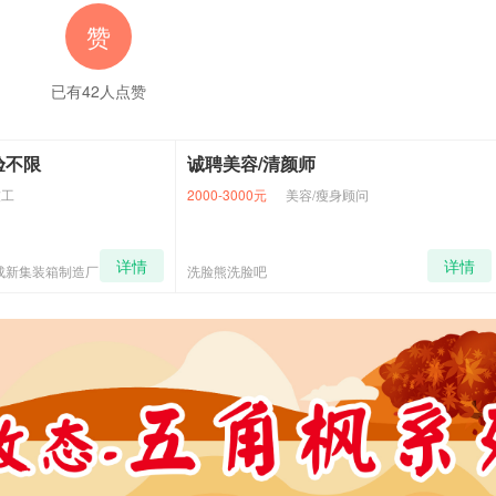
赞
金，点击内蒙古社保缴费，打开社保缴费办理。
已有
42
人点赞
容/清颜师
诚聘美容/清颜师
22
000元
美容/瘦身顾问
3000-5000元
美容/瘦身顾问
详情
洗脸吧
洗脸熊洗脸吧