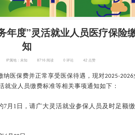
26业务年度”灵活就业人员医疗保险
知
IP属地：
未知
8716 阅读
0
评论
42
点赞
缴纳医保费并正常享受医保待遇，现对
202
5
-202
6
活就业人员缴费标准等相关事项通知如下：
的
7月1日，
请广大灵活就业参保人员及时足额