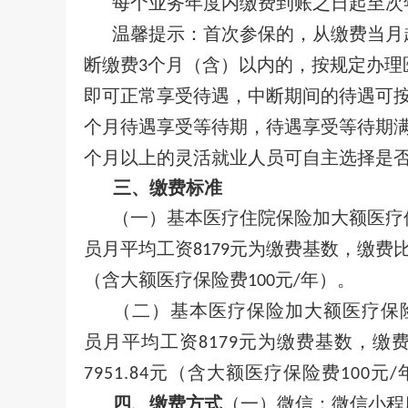
每个业务年度内缴费到账之日起至次
温馨提示：首次参保的，从缴费当月
断缴费
个月（含）以内的，按规定办理
3
即可正常享受待遇，中断期间的待遇可
个月待遇享受等待期，待遇享受等待期
个月以上的灵活就业人员可自主选择是
三、缴费标准
（一）基本医疗住院保险加大额医疗
员月平均工资
元为缴费基数，缴费
8179
（含大额医疗保险费
元
年）。
100
/
（二）基本医疗保险加大额医疗保
员月平均工资
元为缴费基数，缴
8179
元（含大额医疗保险费
元
7
951.84
100
/
四、缴费方式
（一）微信：微信小程