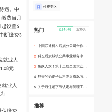
付费专区
待遇。中
，缴费当月
月起设置
6
热门
近24小时
近30天
中断缴费
3
中国联通科左后旗分公司合作厅招商公告
1
科左后旗城镇公共事业服务中心开展“元宵联合防火 守护万家安宁”活动
2
位就业人
鱼跃人欢！第十二届全国大众冰雪季暨通辽市第三届冬捕节在科左后旗举行
3
元
1.08
醇香的奶皮子从科左后旗飘向全国
4
位就业人
关于通辽老字号认定与管理工作的通知
5
额为
推荐
社保缴费