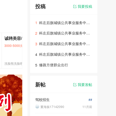
投稿
我要投稿
科左后旗城镇公共事业服务中心开展“元宵联合防火 守护万家安宁”活动
1
科左后旗城镇公共事业服务中心开展“五一假期安全生产专项大检查”活动
2
诚聘美容/清颜师
诚聘美
科左后旗城镇公共事业服务中心：圆满完成元宵节公园防火，守护节日烟火
3
3000-5000元
美容/瘦身顾问
3000-50
科左后旗城镇公共事业服务中心开展“党群携手清积雪，情暖社区迎新春”活动
4
详情
详情
洗脸熊洗脸吧
洗脸熊洗
修路方便群众出行
5
新帖
我要发帖
驾校招生
##
董海振17142090
11月前