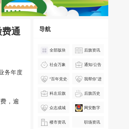
缴费通
导航
全部版块
后旗资讯
社会万象
通知/公告
业务年度
“百年党史·
我帮你”进
请跟我学”
行时
科左后旗
后旗历史
缴费
，
逾
之星
文化
众志成城
网安数字
抗击疫情
警务室
楼市资讯
职场资讯