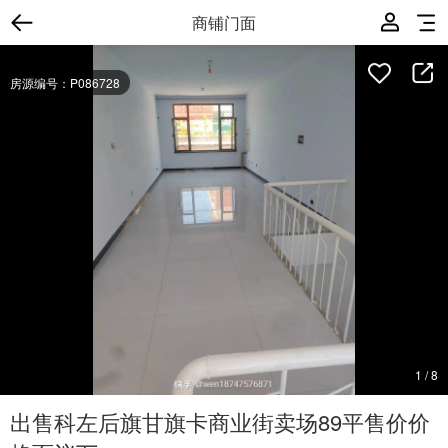
商铺门面
房源编号：P086728
1
/
8
出售科左后旗甘旗卡商业街卖场89平售价价