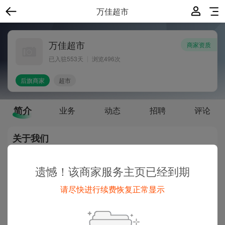
万佳超市
万佳超市
商家资质
已入驻
553
天
浏览496次
后旗商家
超市
简介
业务
动态
招聘
评论
关于我们
便民线上超市
遗憾！该商家服务主页已经到期
请尽快进行续费恢复正常显示
商家地址
科左后旗-甘旗卡
甘旗卡街万佳超市