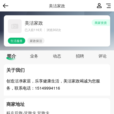
美洁家政
美洁家政
商家资质
已入驻
116
天
浏览302次
生活服务
家政保洁
简介
业务
动态
招聘
评论
关于我们
创造洁净家居，乐享健康生活，美洁家政竭诚为您服
务，联系电话：15149994116
商家地址
科左后旗-甘旗卡
甘旗卡