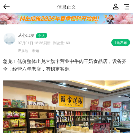
信息正文
从心出发
个人
1元发布
07月01日 18:36
刷新 · 浏览量163
IP属地：
未知
急兑！低价整体出兑甘旗卡营业中牛肉干奶食品店，设备齐
全，经营六年老店，有稳定客源