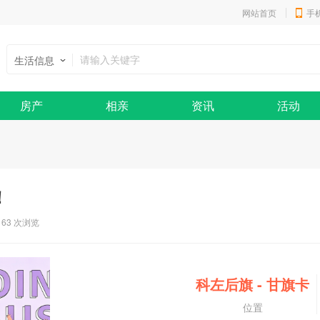
网站首页
手
生活信息
房产
相亲
资讯
活动
！
163 次浏览
科左后旗
-
甘旗卡
位置