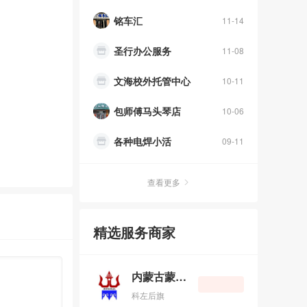
圣行办公服务
11-08
文海校外托管中心
10-11
包师傅马头琴店
10-06
各种电焊小活
09-11
宏岩牧康商贸有限公司
08-03
家兴不动产
08-04
查看更多
临风堂
06-16
精选服务商家
卡市小张、刮大白乳胶漆！
06-02
科左后旗红苹菓宾馆
05-08
内蒙古蒙元装饰设计有限公司
道合共创
04-22
科左后旗