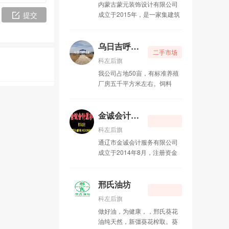
内蒙古蒙元装饰设计有限公司
小周靓号
04-12
提交
成立于2015年，是一家集建筑
室内外装饰设计、施工和园林
美洁家政
04-12
雕塑、壁画制作以及民族特色
工艺品设计、加工为一体的民
乌日吉呼牧业有限公司（转让）
二手市场
族特色专业化企业。公司以提
歪歪·YY美甲美睫
04-08
科左后旗
倡新蒙元、新元素为发展方
我公司占地50亩，有标准养殖
向。公司自成立以来始终致力
兄弟沙发翻新店
04-06
厂房五千平方米左右。饲料
于传承及发扬民族文化，以保
库、青储库、车库，办公区，
护原生态、发展新概念蒙古族
理想冷饮
04-04
生活区1000平方米。大50和30
建筑装饰及环境艺术为产业，
铲车各一辆，小货车一辆、大
金诚会计服务
以新旧结合为特色的建筑装饰
拖拉机2辆，以及养殖厂的专业
风格，不断努力展现新颖、时
科左后旗
设备齐全，农田400亩。土地
尚及美观结合的新概念民族文
通辽市金诚会计服务有限公司
手续齐全急需转让。
化的作品。 公司以民族特色为
成立于2014年8月，注册资金
发展方向。以专业化的设计与
30万元，位于甘旗卡镇博王新
高品质的施工为标准，立足业
村小区东门，现有职工6人，公
内，为打造民族工艺装饰经典
司工作团队具有10年以上的工
邢氏油坊
品牌而开拓进取。作为具有浓
作经验，公司经营范围：代理
郁民族特色的装饰企业，公司
科左后旗
企业、行政事业单位记账，企
凭借杰出的设计团队和一流的
做好油，为健康，，邢氏葵花
业税务申报，代办营业执照、
施工队伍以及规范的管理制
油纯天然，新彊葵花榨取。葵
税务登记，对公账户开立，财
度，完成了多个民族文化工程