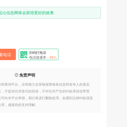
拉沁信息网将会获得更好的效果
扫码打电话
看电话
电话接通率：
96%
宏岩牧康商贸有限公司
08-03
免责声明
家兴不动产
08-04
布和查询平台，没有能力去审核保障每条信息和发布人的真实
临风堂
06-16
性，不提供任何形式的担保，不对任何产生的纠纷承担连带责
实可向本平台举报，我们将进行删除处理。如遇到法律纠纷请及
卡市小张、刮大白乳胶漆！
06-02
处理，感谢您的支持理解。
科左后旗红苹菓宾馆
05-08
道合共创
04-22