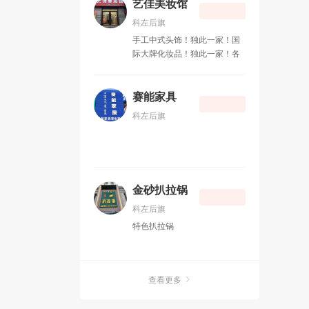
艺佳美妆馆
科左后旗
手工中式头饰！独此一家！国
际大牌化妆品！独此一家！各
式服饰！独此一家！拥有着最
低的价格，享受着高标准的服
务，无论是结婚殿堂上的柔情
赛能家具
万千，或是舞台上的聚光焦
科左后旗
点，您都少不了艺佳美妆的陪
伴！ 艺佳美妆馆承接：新娘
妆、舞台妆、日常妆、服装租
凭等……
金砂扒拉锅
科左后旗
特色扒拉锅
查看更多