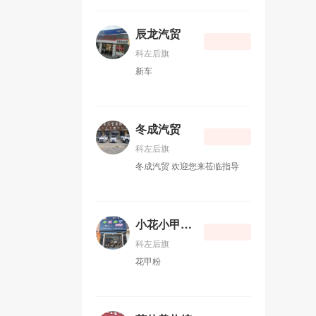
花的精华，营养在里面。365
税咨询，代办税控开票盘，销
项目的设计与施工，赢得了客
天，饮食健康每一天，一滴
售用友、航信财务软件。随着
户的满意，树立了良好的信
油，一份心。本油坊全年榨
辰龙汽贸
现代社会经济的不断发展和国
誉，奠定了公司不断发展的基
油，长年对外带料加工。
家对企业的管理逐步完善，公
科左后旗
础。 我们是来自草原深处的美
司、企业的财务核算管理越来
化者。擅长民族特色风格与现
新车
越正规化，近年来各项税收相
代建筑的结合，以最古老的工
关法规、政策变化更新较快，
艺手法来表现最原始、最神秘
企业在生产经营过程中与专业
的蒙古族生活。以最纯正的民
的财税代理公司合作是大势所
族文化元素打造最时尚、最新
冬成汽贸
趋，可以用相对较低的成本获
颖的蒙古族生活。 公司坚持每
得专业的财务服务，规避税务
科左后旗
一项工程 “精美设计、精心施
风险。金诚会计服务公司期待
冬成汽贸 欢迎您来莅临指导
工”的原则，创造着一个又一个
与您合作，助您企业发展一臂
的精美民族文化作品。为成为
之力！
该领域的领跑者而不断的努
力！ 经营范围：建筑室内外装
小花小甲花甲粉
饰设计、施工和园林雕塑、壁
画制作以及民族特色工艺品设
科左后旗
计及加工。
花甲粉