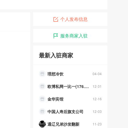
小周靓号
04-12
个人发布信息
美洁家政
04-12
服务商家入驻
歪歪·YY美甲美睫
04-08
兄弟沙发翻新店
04-06
最新入驻商家
理想冷饮
04-04
欧博私网一比一(176.7686.5058)合作链
12-31
金华宾馆
12-16
中国人寿后旗支公司
12-03
通辽兄弟沙发翻新
11-23
铭车汇
11-14