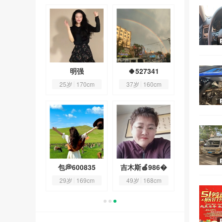
签988298
明强
🍀527341
上上签988
4岁
167cm
25岁
170cm
37岁
160cm
34岁
167
又困了🐑
包💭600835
吉木斯🍎986�
又困了
3岁
158cm
29岁
169cm
49岁
168cm
23岁
158