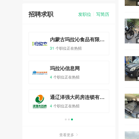
报名
0人已报名
招聘求职
发职位
写简历
2021年度第1期“网上看房团”
内蒙古玛拉沁食品有限公司
中
报名
24人已报名
31
个职位正在热招
1
个
术教育
玛拉沁信息网
关于开展庆祝新中国成立70周
4
个职位正在热招
1
个
年书画摄影文学主题征文活动
的通知
报名
0人已报名
科尔沁左翼后旗玛拉沁文化传媒有限公司
通辽泽强大药房连锁有限责任公司
4
个职位正在热招
3
个
图书征集倡
报名
0人已报名
查看更多