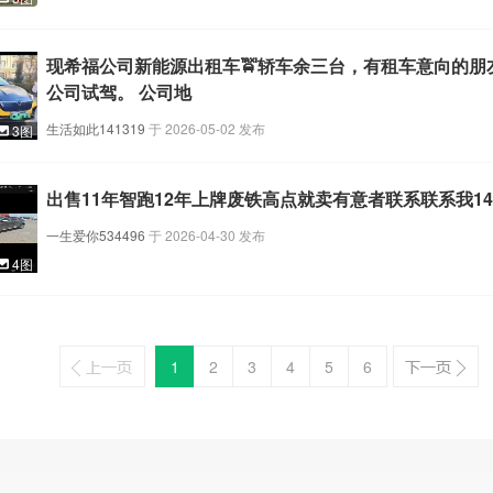
现希福公司新能源出租车🚖轿车余三台，有租车意向的朋
公司试驾。 公司地
生活如此141319
于
2026-05-02
发布
3图
出售11年智跑12年上牌废铁高点就卖有意者联系联系我1479
一生爱你534496
于
2026-04-30
发布
4图
1
2
3
4
5
6