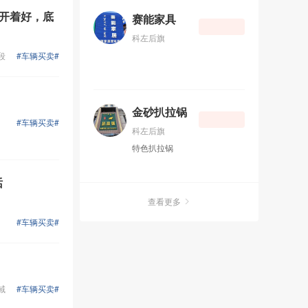
低的价格，享受着高标准的服
，开着好，底
务，无论是结婚殿堂上的柔情
赛能家具
万千，或是舞台上的聚光焦
科左后旗
点，您都少不了艺佳美妆的陪
段
#车辆买卖#
伴！ 艺佳美妆馆承接：新娘
妆、舞台妆、日常妆、服装租
凭等……
金砂扒拉锅
#车辆买卖#
科左后旗
特色扒拉锅
话
查看更多
#车辆买卖#
域
#车辆买卖#