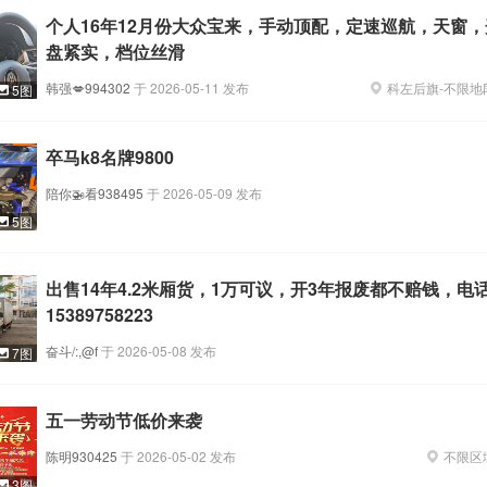
个人16年12月份大众宝来，手动顶配，定速巡航，天窗
盘紧实，档位丝滑
韩强💋994302
于
2026-05-11
发布
科左后旗
-
不限地
5图
298
卒马k8名牌9800
cm
陪你🚁看938495
于
2026-05-09
发布
5图
出售14年4.2米厢货，1万可议，开3年报废都不赔钱，电
15389758223
奋斗/:,@f
于
2026-05-08
发布
7图

cm
五一劳动节低价来袭
陈明930425
于
2026-05-02
发布
不限区
3图