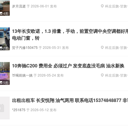
岁月流逝
于
2026-06-01
发布
科左后旗
-
甘旗
4图
13年长安欧诺，1.3 排量，手动，前置空调中央空调都好
电动门窗，转
贺子汽修150475
于
2026-05-31
发布
科左后旗
-
甘旗
2图
10奔驰C200 费用全 必须过户 发变底盘没毛病 油水新换
🍑喝前姚一姚
于
2026-05-24
发布
科左后旗
-
甘旗
5图
出租出租车 长安悦翔 油气两用 联系电话15374848877 
*251875
于
2026-05-12
发布