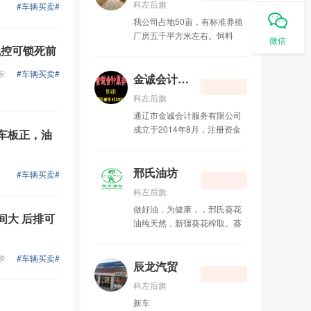
科左后旗
卡市小张、刮大白乳胶漆！
06-02
#车辆买卖#
倡新蒙元、新元素为发展方
我公司占地50亩，有标准养殖
向。公司自成立以来始终致力
科左后旗红苹菓宾馆
厂房五千平方米左右。饲料
05-08
于传承及发扬民族文化，以保
微信
 线控可锁死前
库、青储库、车库，办公区，
护原生态、发展新概念蒙古族
生活区1000平方米。大50和30
道合共创
04-22
建筑装饰及环境艺术为产业，
卡
#车辆买卖#
铲车各一辆，小货车一辆、大
金诚会计服务
以新旧结合为特色的建筑装饰
拖拉机2辆，以及养殖厂的专业
风格，不断努力展现新颖、时
小周靓号
04-12
科左后旗
设备齐全，农田400亩。土地
尚及美观结合的新概念民族文
通辽市金诚会计服务有限公司
手续齐全急需转让。
化的作品。 公司以民族特色为
美洁家政
04-12
成立于2014年8月，注册资金
，车板正，油
发展方向。以专业化的设计与
30万元，位于甘旗卡镇博王新
高品质的施工为标准，立足业
村小区东门，现有职工6人，公
歪歪·YY美甲美睫
04-08
内，为打造民族工艺装饰经典
司工作团队具有10年以上的工
邢氏油坊
#车辆买卖#
品牌而开拓进取。作为具有浓
作经验，公司经营范围：代理
兄弟沙发翻新店
04-06
郁民族特色的装饰企业，公司
科左后旗
企业、行政事业单位记账，企
凭借杰出的设计团队和一流的
做好油，为健康，，邢氏葵花
业税务申报，代办营业执照、
空间大 后排可
理想冷饮
04-04
施工队伍以及规范的管理制
油纯天然，新彊葵花榨取。葵
税务登记，对公账户开立，财
度，完成了多个民族文化工程
花的精华，营养在里面。365
税咨询，代办税控开票盘，销
项目的设计与施工，赢得了客
天，饮食健康每一天，一滴
售用友、航信财务软件。随着
卡
#车辆买卖#
户的满意，树立了良好的信
油，一份心。本油坊全年榨
辰龙汽贸
现代社会经济的不断发展和国
誉，奠定了公司不断发展的基
油，长年对外带料加工。
家对企业的管理逐步完善，公
科左后旗
础。 我们是来自草原深处的美
司、企业的财务核算管理越来
化者。擅长民族特色风格与现
新车
越正规化，近年来各项税收相