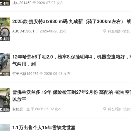
成功201450
于
2026-07-07
发布
4图
2025款-捷安特atx830 m码 九成新（骑了300km左右）
ABCD453061
于
2026-06-26
发布
科左后旗
-
甘旗
国移动通信后旗分公司
4图
职位正在热招
12年哈弗h6手动2.0，检车8.保险明年4，机器变速箱好
气两用，到
科左后旗福康精神专科医院
职位正在热招
贺子汽修150475
于
2026-06-03
发布
3图
科左后旗玛拉沁文化传媒有限公司
雪佛兰沃兰多 19年 保险检车到27年2月份 高配的 省油 
以放平
职位正在热招
安稳度一生
于
2026-06-02
发布
科左后旗
-
甘旗
9图
​1.1万出售个人15年雪铁龙世嘉