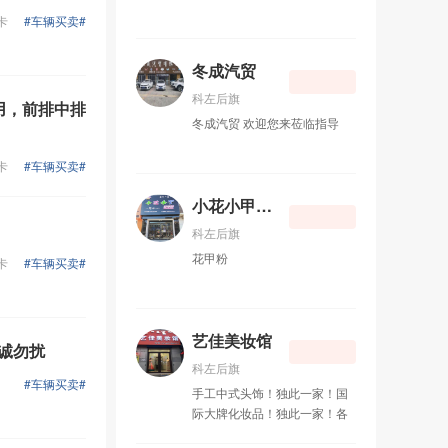
代建筑的结合，以最古老的工
关法规、政策变化更新较快，
卡
#车辆买卖#
艺手法来表现最原始、最神秘
企业在生产经营过程中与专业
的蒙古族生活。以最纯正的民
的财税代理公司合作是大势所
族文化元素打造最时尚、最新
冬成汽贸
趋，可以用相对较低的成本获
颖的蒙古族生活。 公司坚持每
得专业的财务服务，规避税务
科左后旗
用，前排中排
一项工程 “精美设计、精心施
风险。金诚会计服务公司期待
冬成汽贸 欢迎您来莅临指导
工”的原则，创造着一个又一个
与您合作，助您企业发展一臂
的精美民族文化作品。为成为
之力！
卡
#车辆买卖#
该领域的领跑者而不断的努
力！ 经营范围：建筑室内外装
小花小甲花甲粉
饰设计、施工和园林雕塑、壁
画制作以及民族特色工艺品设
科左后旗
计及加工。
花甲粉
卡
#车辆买卖#
艺佳美妆馆
非诚勿扰
科左后旗
#车辆买卖#
手工中式头饰！独此一家！国
际大牌化妆品！独此一家！各
式服饰！独此一家！拥有着最