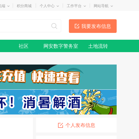
机端
积分商城
个人中心
工作平台
网站导航
我要发布信息
社区
网安数字警务室
土地流转
宏岩牧康商贸有限公司
08-03
家兴不动产
08-04
个人发布信息
临风堂
06-16