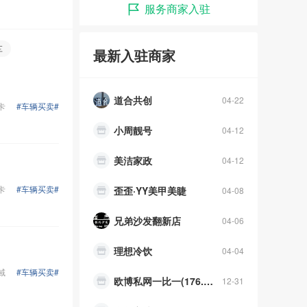
服务商家入驻
卡市小张、刮大白乳胶漆！
06-02
科左后旗红苹菓宾馆
05-08
车
最新入驻商家
道合共创
04-22
小周靓号
卡
#车辆买卖#
04-12
美洁家政
04-12
歪歪·YY美甲美睫
04-08
卡
#车辆买卖#
兄弟沙发翻新店
04-06
理想冷饮
04-04
欧博私网一比一(176.7686.5058)合作链
12-31
域
#车辆买卖#
金华宾馆
12-16