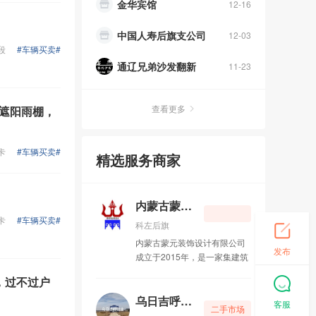
中国人寿后旗支公司
12-03
通辽兄弟沙发翻新
11-23
段
#车辆买卖#
铭车汇
11-14
圣行办公服务
11-08
查看更多
缩遮阳雨棚，
文海校外托管中心
10-11
卡
#车辆买卖#
精选服务商家
包师傅马头琴店
10-06
各种电焊小活
09-11
内蒙古蒙元装饰设计有限公司
卡
#车辆买卖#
科左后旗
宏岩牧康商贸有限公司
08-03
内蒙古蒙元装饰设计有限公司
发布
成立于2015年，是一家集建筑
家兴不动产
08-04
室内外装饰设计、施工和园林
，过不过户
雕塑、壁画制作以及民族特色
临风堂
06-16
工艺品设计、加工为一体的民
乌日吉呼牧业有限公司（转让）
客服
二手市场
族特色专业化企业。公司以提