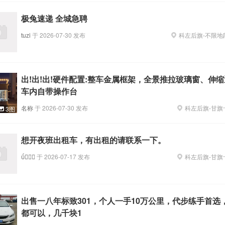
极兔速递 全城急聘
tuzi
于
2026-07-30
发布
科左后旗
-
不限地
出!出!出!硬件配置:整车金属框架，全景推拉玻璃窗、伸
车内自带操作台
名称
于
2026-07-30
发布
科左后旗
-
甘旗
3图
想开夜班出租车，有出租的请联系一下。

于
2026-07-17
发布
科左后旗
-
甘旗
出售一八年标致301，个人一手10万公里，代步练手首选
都可以，几千块1