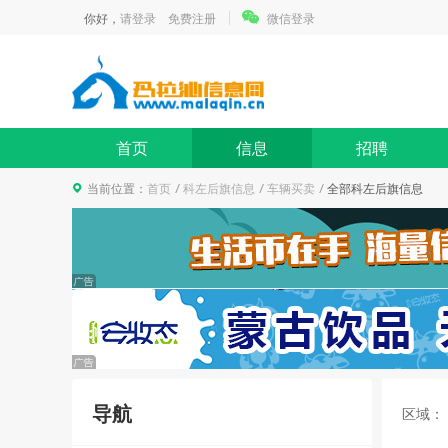
你好，
请登录
免费注册
微信登录
首页
信息
招聘
当前位置：
首页
科左后旗信息
车辆买卖
全部科左后旗信息
带你美丽变漂亮！
报名
0人已报名
2021年度第1期“网上看房团”
报名
24人已报名
导航
区域：