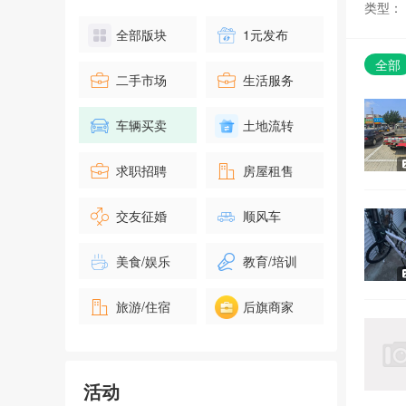
类型：
关于开展庆祝新中国成立70周
全部版块
1元发布
年书画摄影文学主题征文活动
的通知
全部
报名
0人已报名
二手市场
生活服务
车辆买卖
土地流转
图书征集倡
报名
0人已报名
求职招聘
房屋租售
交友征婚
顺风车
科左后旗5.4公里扶贫公益跑
美食/娱乐
教育/培训
报名
0人已报名
旅游/住宿
后旗商家
无偿献血活动
报名
2人已报名
活动