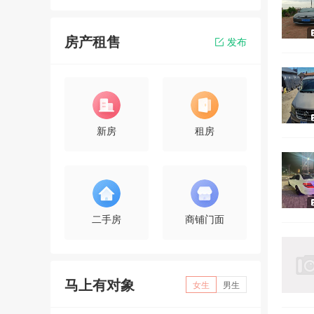
房产租售
发布
新房
租房
二手房
商铺门面
马上有对象
女生
男生