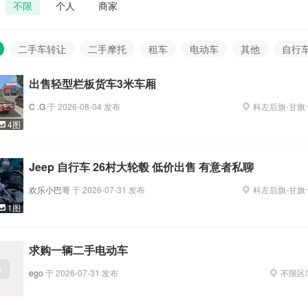
不限
个人
商家
二手车转让
二手摩托
租车
电动车
其他
自行
出售轻型栏板货车3米车厢
C .G
于
2026-08-04
发布
科左后旗
-
甘旗
4图
Jeep 自行车 26村大轮毂 低价出售 有意者私聊
欢乐小巴哥
于
2026-07-31
发布
科左后旗
-
甘旗
1图
求购一辆二手电动车
ego
于
2026-07-31
发布
不限区