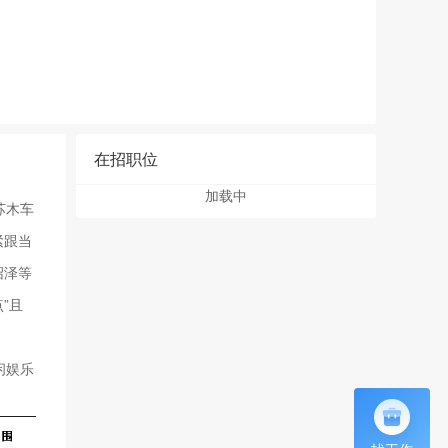
在招职位
加载中
苏木车
紧跟当
沼泽等
”且
闲娱乐