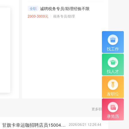
诚聘税务专员/助理经验不限
全职
2000-3000元
税务专员/助理
找工作
找人才
发职位
更多职位
录简历
甘旗卡幸运咖招聘店员15004898436 微同
2026/06/21 12:26:44
荐