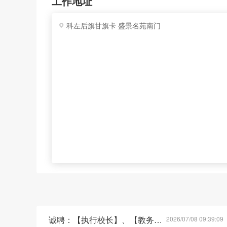
工作地址
科左后旗甘旗卡 盛景名苑南门
诚聘：【执行校长】、【教务老师】
2026/07/08 09:39:09
荐
急