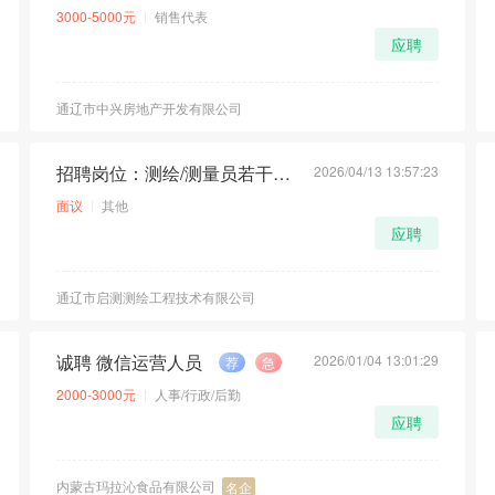
3000-5000元
销售代表
应聘
通辽市中兴房地产开发有限公司
招聘岗位：测绘/测量员若干名(男)
2026/04/13 13:57:23
荐
面议
其他
应聘
通辽市启测测绘工程技术有限公司
诚聘 微信运营人员
2026/01/04 13:01:29
荐
急
2000-3000元
人事/行政/后勤
应聘
内蒙古玛拉沁食品有限公司
名企