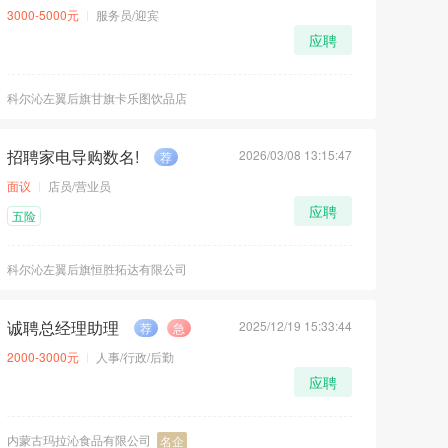
3000-5000元
服务员/迎宾
应聘
科尔沁左翼后旗甘旗卡乐图饮品店
招聘家电导购数名!
2026/03/08 13:15:47
荐
面议
店员/营业员
应聘
五险
科尔沁左翼后旗恒胜拓达有限公司
诚聘总经理助理
2025/12/19 15:33:44
荐
急
2000-3000元
人事/行政/后勤
应聘
内蒙古玛拉沁食品有限公司
名企