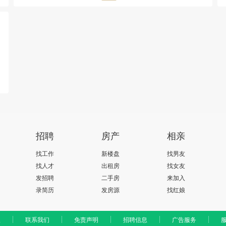
招聘
房产
相亲
找工作
新楼盘
找男友
找人才
出租房
找女友
发招聘
二手房
来加入
录简历
发房源
找红娘
版
联系我们
免责声明
招聘信息
广告服务