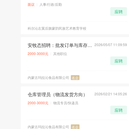
面议
人事/行政/后勤
应聘
科尔沁左翼后旗蒙韵民族艺术教育学校
安牧态招聘：批发订单与库存协调员 1名
2026/05/07 11:09:59
荐
急
2000-3000元
其他职位
应聘
内蒙古玛拉沁食品有限公司
名企
仓库管理员（物流发货方向）
2026/02/21 14:05:26
荐
急
2000-3000元
物流专员/快递员
应聘
内蒙古玛拉沁食品有限公司
名企