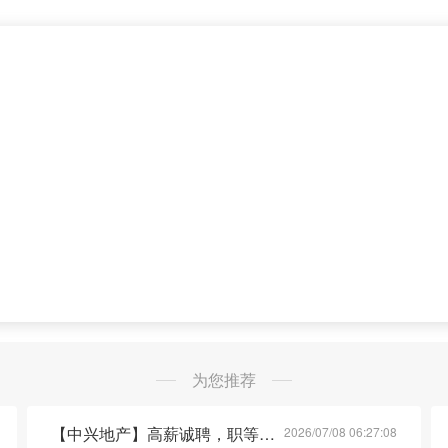
为您推荐
【中兴地产】高薪诚聘，职等你来！🔥
2026/07/08 06:27:08
荐
急