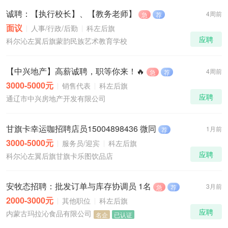
诚聘：【执行校长】、【教务老师】
4周前
急
荐
面议
人事/行政/后勤
科左后旗
应聘
科尔沁左翼后旗蒙韵民族艺术教育学校
【中兴地产】高薪诚聘，职等你来！🔥
4周前
急
荐
3000-5000元
销售代表
科左后旗
应聘
通辽市中兴房地产开发有限公司
甘旗卡幸运咖招聘店员15004898436 微同
1月前
荐
3000-5000元
服务员/迎宾
科左后旗
应聘
科尔沁左翼后旗甘旗卡乐图饮品店
安牧态招聘：批发订单与库存协调员 1名
3月前
急
荐
2000-3000元
其他职位
科左后旗
应聘
内蒙古玛拉沁食品有限公司
名企
已认证