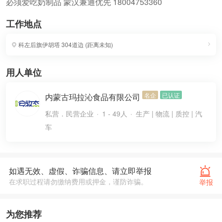
必须爱吃奶制品 蒙汉兼通优先 18004753360
工作地点
科左后旗伊胡塔
304道边
(
距离未知
)
用人单位
名企
已认证
内蒙古玛拉沁食品有限公司
私营．民营企业
1 - 49人
生产 | 物流 | 质控 | 汽
车
如遇无效、虚假、诈骗信息、请立即举报
在求职过程请勿缴纳费用或押金，谨防诈骗。
举报
为您推荐