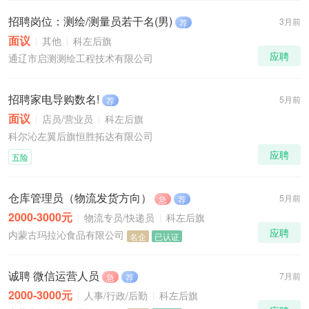
招聘岗位：测绘/测量员若干名(男)
3月前
荐
面议
其他
科左后旗
应聘
通辽市启测测绘工程技术有限公司
招聘家电导购数名!
5月前
荐
面议
店员/营业员
科左后旗
科尔沁左翼后旗恒胜拓达有限公司
应聘
五险
仓库管理员（物流发货方向）
5月前
急
荐
2000-3000元
物流专员/快递员
科左后旗
应聘
内蒙古玛拉沁食品有限公司
名企
已认证
诚聘 微信运营人员
7月前
急
荐
2000-3000元
人事/行政/后勤
科左后旗