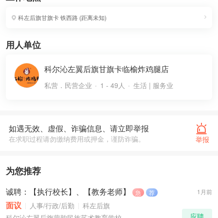
科左后旗甘旗卡
铁西路
(
距离未知
)
用人单位
科尔沁左翼后旗甘旗卡临榆炸鸡腿店
私营．民营企业
1 - 49人
生活 | 服务业
如遇无效、虚假、诈骗信息、请立即举报
在求职过程请勿缴纳费用或押金，谨防诈骗。
举报
为您推荐
诚聘：【执行校长】、【教务老师】
1月前
急
荐
面议
人事/行政/后勤
科左后旗
应聘
科尔沁左翼后旗蒙韵民族艺术教育学校