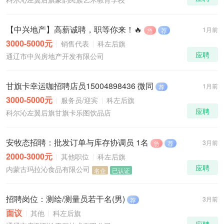
【中兴地产】高薪诚聘，职等你来！🔥
1月前
急
荐
3000-5000元
销售代表
科左后旗
应聘
通辽市中兴房地产开发有限公司
甘旗卡幸运咖招聘店员15004898436 微同
1月前
荐
3000-5000元
服务员/迎宾
科左后旗
应聘
科尔沁左翼后旗甘旗卡乐图饮品店
安牧态招聘：批发订单与库存协调员 1名
3月前
急
荐
2000-3000元
其他职位
科左后旗
应聘
内蒙古玛拉沁食品有限公司
名企
已认证
招聘岗位：测绘/测量员若干名(男)
3月前
荐
面议
其他
科左后旗