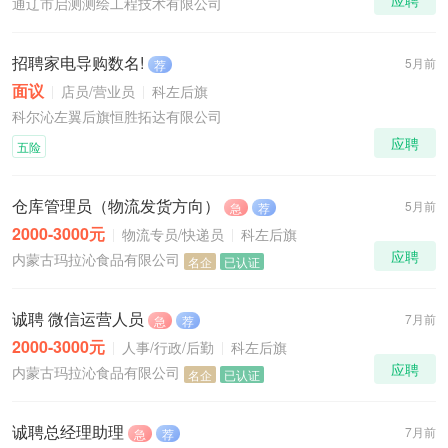
应聘
通辽市启测测绘工程技术有限公司
招聘家电导购数名!
5月前
荐
面议
店员/营业员
科左后旗
科尔沁左翼后旗恒胜拓达有限公司
应聘
五险
仓库管理员（物流发货方向）
5月前
急
荐
2000-3000元
物流专员/快递员
科左后旗
应聘
内蒙古玛拉沁食品有限公司
名企
已认证
诚聘 微信运营人员
7月前
急
荐
2000-3000元
人事/行政/后勤
科左后旗
应聘
内蒙古玛拉沁食品有限公司
名企
已认证
诚聘总经理助理
7月前
急
荐