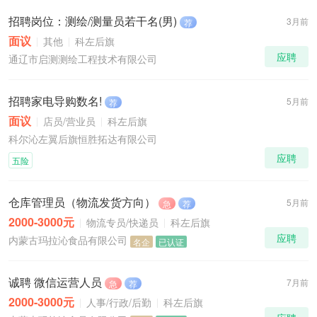
招聘岗位：测绘/测量员若干名(男)
3月前
荐
面议
其他
科左后旗
应聘
通辽市启测测绘工程技术有限公司
招聘家电导购数名!
5月前
荐
面议
店员/营业员
科左后旗
科尔沁左翼后旗恒胜拓达有限公司
应聘
五险
仓库管理员（物流发货方向）
5月前
急
荐
2000-3000元
物流专员/快递员
科左后旗
应聘
内蒙古玛拉沁食品有限公司
名企
已认证
诚聘 微信运营人员
7月前
急
荐
2000-3000元
人事/行政/后勤
科左后旗