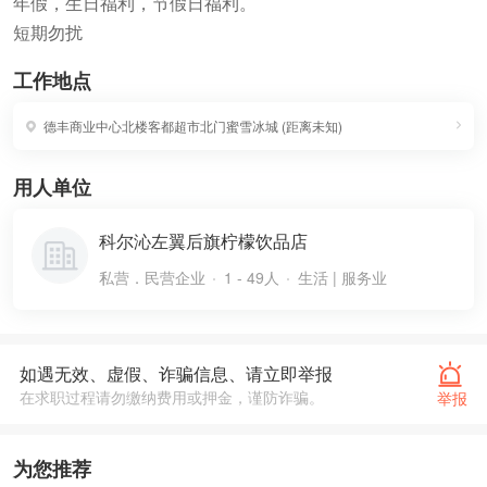
年假，生日福利，节假日福利。
短期勿扰
工作地点
德丰商业中心北楼客都超市北门蜜雪冰城
(
距离未知
)
用人单位
科尔沁左翼后旗柠檬饮品店
私营．民营企业
1 - 49人
生活 | 服务业
如遇无效、虚假、诈骗信息、请立即举报
在求职过程请勿缴纳费用或押金，谨防诈骗。
举报
为您推荐