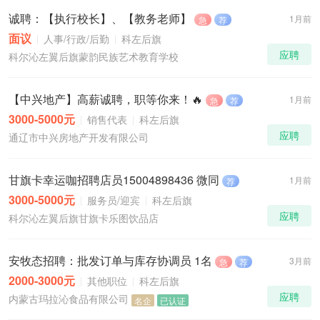
诚聘：【执行校长】、【教务老师】
1月前
急
荐
面议
人事/行政/后勤
科左后旗
应聘
科尔沁左翼后旗蒙韵民族艺术教育学校
【中兴地产】高薪诚聘，职等你来！🔥
1月前
急
荐
3000-5000元
销售代表
科左后旗
应聘
通辽市中兴房地产开发有限公司
甘旗卡幸运咖招聘店员15004898436 微同
1月前
荐
3000-5000元
服务员/迎宾
科左后旗
应聘
科尔沁左翼后旗甘旗卡乐图饮品店
安牧态招聘：批发订单与库存协调员 1名
3月前
急
荐
2000-3000元
其他职位
科左后旗
应聘
内蒙古玛拉沁食品有限公司
名企
已认证