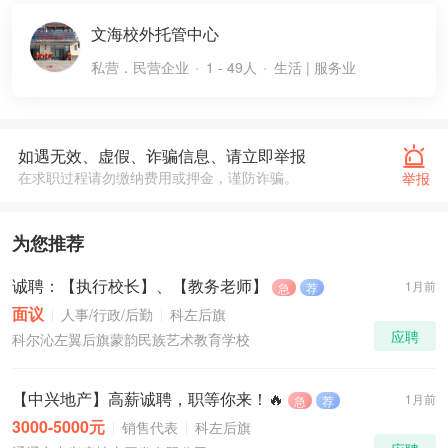
文海校外托管中心
私营．民营企业
1 - 49人
生活 | 服务业
如遇无效、虚假、诈骗信息、请立即举报
在求职过程请勿缴纳费用或押金，谨防诈骗。
举报
为您推荐
诚聘：【执行校长】、【教务老师】
1月前
急
荐
面议
人事/行政/后勤
科左后旗
应聘
科尔沁左翼后旗蒙韵民族艺术教育学校
【中兴地产】高薪诚聘，职等你来！🔥
1月前
急
荐
3000-5000元
销售代表
科左后旗