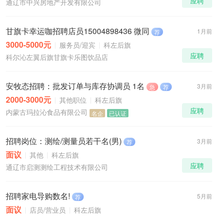
应聘
通辽市中兴房地产开发有限公司
甘旗卡幸运咖招聘店员15004898436 微同
1月前
荐
3000-5000元
服务员/迎宾
科左后旗
应聘
科尔沁左翼后旗甘旗卡乐图饮品店
安牧态招聘：批发订单与库存协调员 1名
3月前
急
荐
2000-3000元
其他职位
科左后旗
应聘
内蒙古玛拉沁食品有限公司
名企
已认证
招聘岗位：测绘/测量员若干名(男)
3月前
荐
面议
其他
科左后旗
应聘
通辽市启测测绘工程技术有限公司
招聘家电导购数名!
5月前
荐
面议
店员/营业员
科左后旗