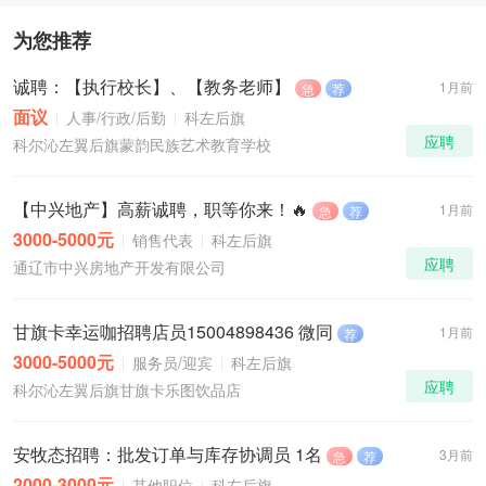
为您推荐
诚聘：【执行校长】、【教务老师】
1月前
急
荐
面议
人事/行政/后勤
科左后旗
应聘
科尔沁左翼后旗蒙韵民族艺术教育学校
【中兴地产】高薪诚聘，职等你来！🔥
1月前
急
荐
3000-5000元
销售代表
科左后旗
应聘
通辽市中兴房地产开发有限公司
甘旗卡幸运咖招聘店员15004898436 微同
1月前
荐
3000-5000元
服务员/迎宾
科左后旗
应聘
科尔沁左翼后旗甘旗卡乐图饮品店
安牧态招聘：批发订单与库存协调员 1名
3月前
急
荐
2000-3000元
其他职位
科左后旗