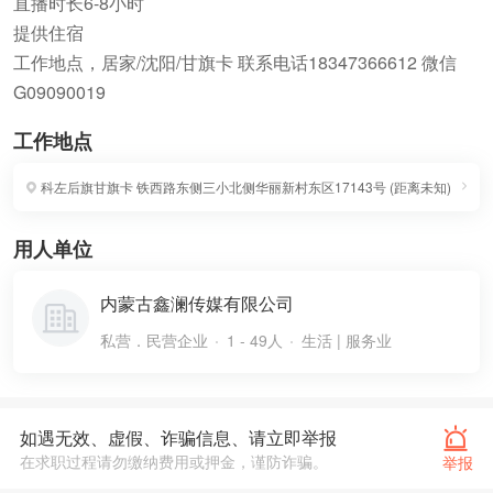
直播时长6-8小时
提供住宿
工作地点，居家/沈阳/甘旗卡 联系电话18347366612 微信
G09090019
工作地点
科左后旗甘旗卡
铁西路东侧三小北侧华丽新村东区17143号
(
距离未知
)
用人单位
内蒙古鑫澜传媒有限公司
私营．民营企业
1 - 49人
生活 | 服务业
如遇无效、虚假、诈骗信息、请立即举报
在求职过程请勿缴纳费用或押金，谨防诈骗。
举报