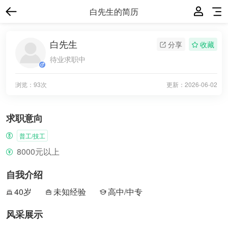
白先生的简历
白先生
分享
收藏
待业求职中
浏览：93次
更新：
2026-06-02
求职意向
普工/技工
8000元以上
自我介绍
40岁
未知经验
高中/中专
风采展示